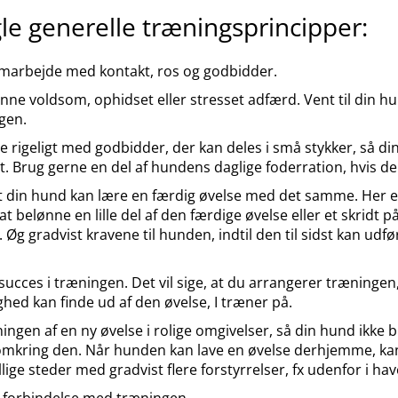
le generelle træningsprincipper:
amarbejde med kontakt, ros og godbidder.
nne voldsom, ophidset eller stresset adfærd. Vent til din 
igen.
e rigeligt med godbidder, der kan deles i små stykker, så din
t. Brug gerne en del af hundens daglige foderration, hvis de
at din hund kan lære en færdig øvelse med det samme. Her 
at belønne en lille del af den færdige øvelse eller et skridt
 Øg gradvist kravene til hunden, indtil den til sidst kan udf
r succes i træningen. Det vil sige, at du arrangerer træning
ghed kan finde ud af den øvelse, I træner på.
ningen af en ny øvelse i rolige omgivelser, så din hund ikke bl
 omkring den. Når hunden kan lave en øvelse derhjemme, k
lige steder med gradvist flere forstyrrelser, fx udenfor i ha