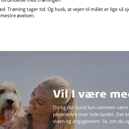
i forbindelse med træningen.
. Træning tager tid. Og husk, at vejen til målet er lige så s
 mestre øvelsen.
Vil I være m
Du og din hund kan sammen være me
plejecentre over hele landet. Det e
viden og engagement. Se, om du og d