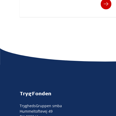
TrygFonden
TryghedsGruppen smba
Hummeltoftevej 49