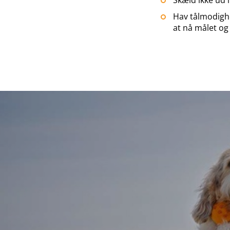
Skæld ikke ud 
Hav tålmodighed
at nå målet og