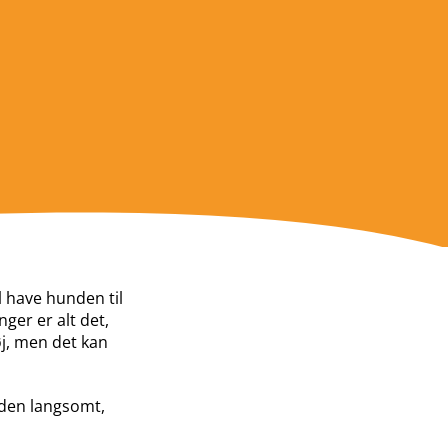
l have hunden til
ger er alt det,
øj, men det kan
aden langsomt,