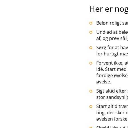
Her er nog
Beløn roligt s
Undlad at belø
af, og prøv så 
Sørg for at hav
for hurtigt mæ
Forvent ikke, 
idé. Start med 
færdige øvelse.
øvelse.
Sigt altid efte
stor sandsynli
Start altid træ
ting, der sker
øvelsen forskel