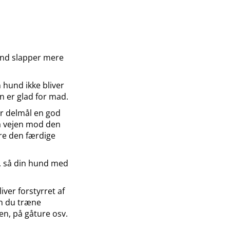
hund slapper mere
 hund ikke bliver
n er glad for mad.
er delmål en god
 på vejen mod den
øre den færdige
en, så din hund med
iver forstyrret af
an du træne
ven, på gåture osv.