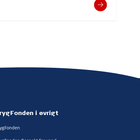
rygFonden i øvrigt
rygFonden