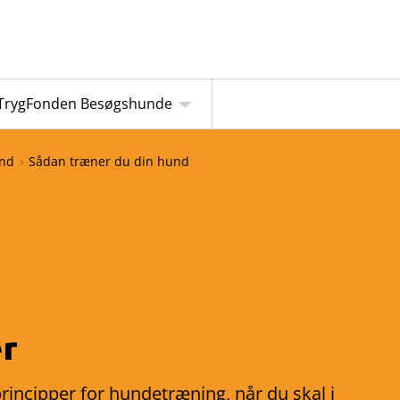
TrygFonden Besøgshunde
und
Sådan træner du din hund
r
principper for hundetræning, når du skal i