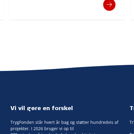
Vi vil gøre en forskel
T
TrygFonden står hvert år bag og støtter hundredvis af
T
projekter. I 2026 bruger vi op til