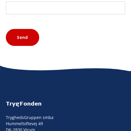
Send
TrygFonden
TryghedsGruppen smba
Hummeltoftevej 49
DK-2830 Virum