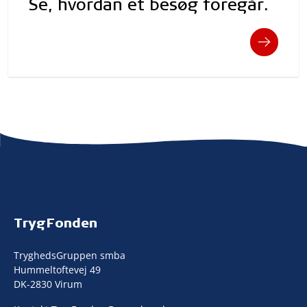
Se, hvordan et besøg foregår.
TrygFonden
TryghedsGruppen smba
Hummeltoftevej 49
DK-2830 Virum