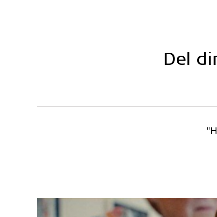
Del d
"H