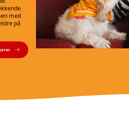
de.
ækkende
mmen med
ældre på
gerer