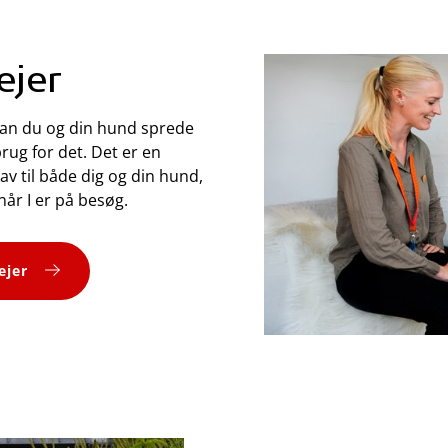
ejer
an du og din hund sprede
ug for det. Det er en
av til både dig og din hund,
når I er på besøg.
ejer