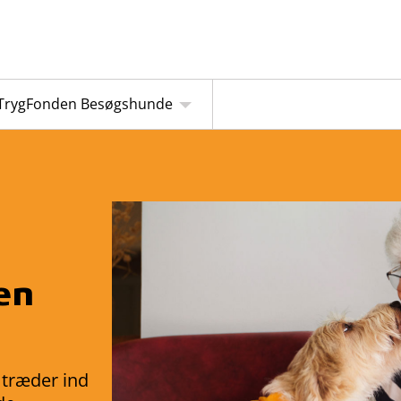
TrygFonden Besøgshunde
en
 træder ind