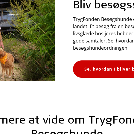
Bliv besøgs
TrygFonden Besøgshunde er e
landet.
Et besøg fra en be
livsglæde hos jeres beboere
gode samtaler.
Se, hvordan 
besøgshundeordningen.
Se, hvordan I bliver
mere at vide om TrygFo
Besøgshunde