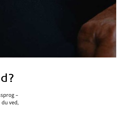
nd?
ssprog –
 du ved,