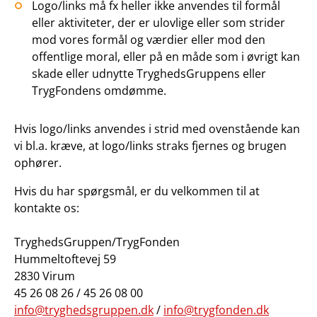
Logo/links må fx heller ikke anvendes til formål
eller aktiviteter, der er ulovlige eller som strider
mod vores formål og værdier eller mod den
offentlige moral, eller på en måde som i øvrigt kan
skade eller udnytte TryghedsGruppens eller
TrygFondens omdømme.
H
vis logo/links anvendes i strid med ovenstående kan
vi bl.a. kræve, at logo/links straks fjernes og brugen
ophører.
Hvis du har spørgsmål, er du velkommen til at
kontakte os:
TryghedsGruppen/TrygFonden
Hummeltoftevej 59
2830 Virum
45 26 08 26 / 45 26 08 00
info@tryghedsgruppen.dk
/
info@trygfonden.dk