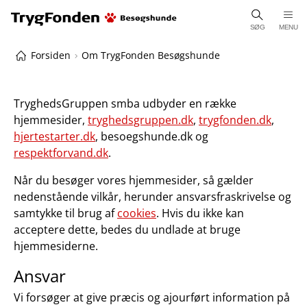
SØG
MENU
Forsiden
Om TrygFonden Besøgshunde
TryghedsGruppen smba udbyder en række
hjemmesider,
tryghedsgruppen.dk
,
trygfonden.dk
,
hjertestarter.dk
, besoegshunde.dk og
respektforvand.dk
.
Når du besøger vores hjemmesider, så gælder
nedenstående vilkår, herunder ansvarsfraskrivelse og
samtykke til brug af
cookies
. Hvis du ikke kan
acceptere dette, bedes du undlade at bruge
hjemmesiderne.
Ansvar
Vi forsøger at give præcis og ajourført information på