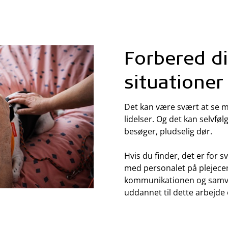
Forbered d
situationer
Det kan være svært at se m
lidelser. Og det kan selvføl
besøger, pludselig dør.
Hvis du finder, det er for s
med personalet på plejece
kommunikationen og samvæ
uddannet til dette arbejde