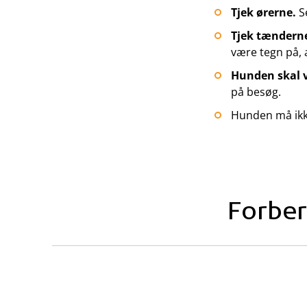
Tjek ørerne.
Se
Tjek tændern
være tegn på, 
Hunden skal v
på besøg.
Hunden må ikk
Forbe