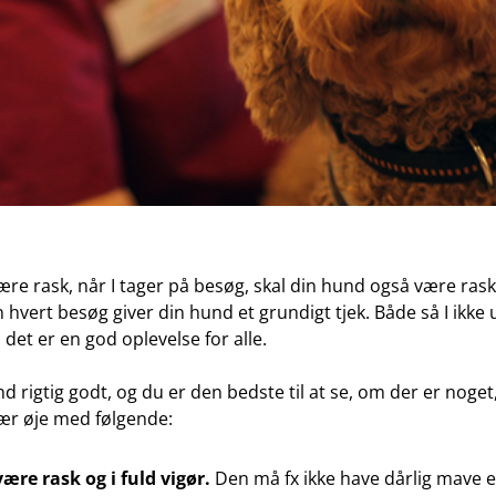
re rask, når I tager på besøg, skal din hund også være rask
en hvert besøg giver din hund et grundigt tjek. Både så I ikke
 det er en god oplevelse for alle.
 rigtig godt, og du er den bedste til at se, om der er noget
sær øje med følgende:
ære rask og i fuld vigør.
Den må fx ikke have dårlig mave el