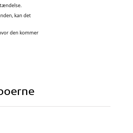
etændelse.
unden, kan det
r hvor den kommer
boerne