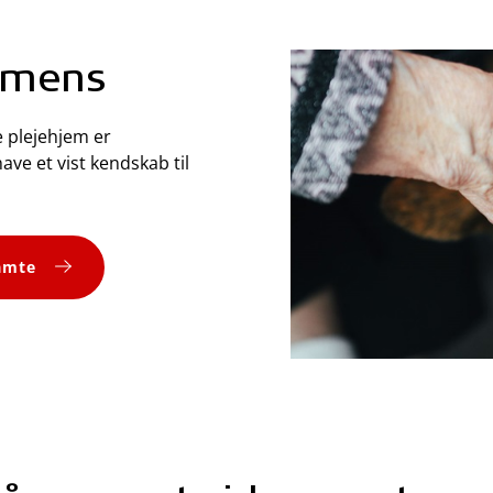
demens
 plejehjem er
ve et vist kendskab til
amte