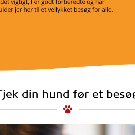
et vigtigt, I er godt forberedte og har
der jer her til et vellykket besøg for alle.
Tjek din hund før et besø