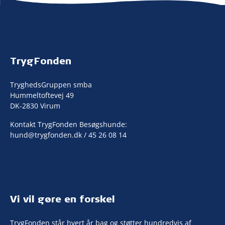
TrygFonden
TryghedsGruppen smba
Hummeltoftevej 49
DK-2830 Virum
Kontakt TrygFonden Besøgshunde:
hund@trygfonden.dk
/ 45 26 08 14
Vi vil gøre en forskel
TrygFonden står hvert år bag og støtter hundredvis af