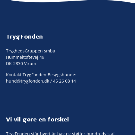
TrygFonden
TryghedsGruppen smba
Hummeltoftevej 49
DK-2830 Virum
Kontakt TrygFonden Besøgshunde:
hund@trygfonden.dk
/ 45 26 08 14
Vi vil gøre en forskel
TrygFonden står hvert år bag og støtter hundredvis af