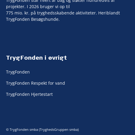
TrygFonden står hvert år bag og støtter hundredvis af
projekter. I 2026 bruger vi op til
775 mio. kr. på tryghedsskabende aktiviteter. Heriblandt
TrygFonden Besøgshunde.
TrygFonden i øvrigt
TrygFonden
TrygFonden Respekt for vand
TrygFonden Hjertestart
© TrygFonden smba (TryghedsGruppen smba)