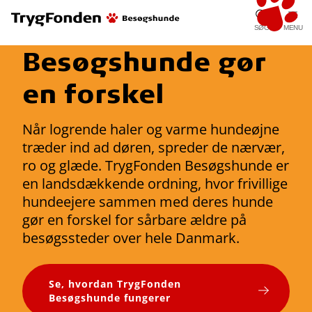
SØG
MENU
Besøgshunde gør
en forskel
Når logrende haler og varme hundeøjne
træder ind ad døren, spreder de nærvær,
ro og glæde. TrygFonden Besøgshunde er
en landsdækkende ordning, hvor frivillige
hundeejere sammen med deres hunde
gør en forskel for sårbare ældre på
besøgssteder over hele Danmark.
Se, hvordan TrygFonden
Besøgshunde fungerer